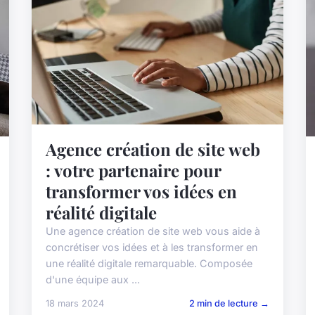
Agence création de site web
: votre partenaire pour
transformer vos idées en
réalité digitale
Une agence création de site web vous aide à
concrétiser vos idées et à les transformer en
une réalité digitale remarquable. Composée
d'une équipe aux ...
18 mars 2024
2 min de lecture →