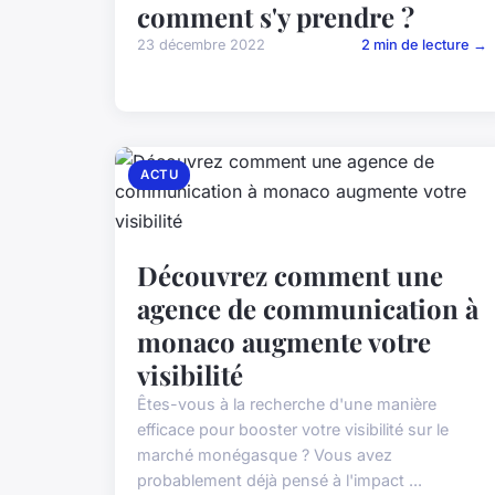
comment s'y prendre ?
23 décembre 2022
2 min de lecture →
ACTU
Découvrez comment une
agence de communication à
monaco augmente votre
visibilité
Êtes-vous à la recherche d'une manière
efficace pour booster votre visibilité sur le
marché monégasque ? Vous avez
probablement déjà pensé à l'impact ...