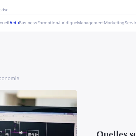
prise
cueil
Actu
Business
Formation
Juridique
Management
Marketing
Servi
économie
Quelles so