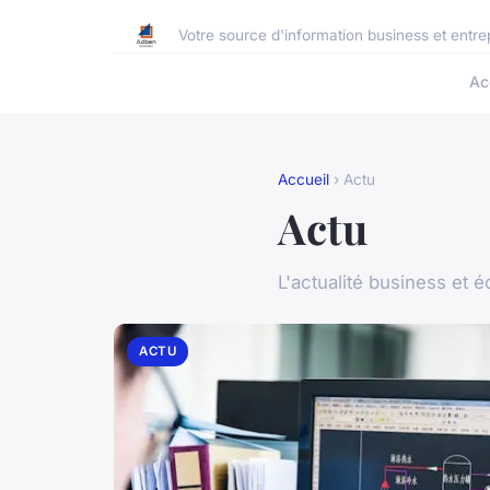
Votre source d'information business et entre
Ac
Accueil
› Actu
Actu
L'actualité business et 
ACTU