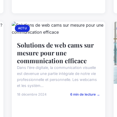
ACTU
Solutions de web cams sur
mesure pour une
communication efficace
Dans l'ère digitale, la communication visuelle
est devenue une partie intégrale de notre vie
professionnelle et personnelle. Les webcams
et les systèm...
18 décembre 2024
6 min de lecture →