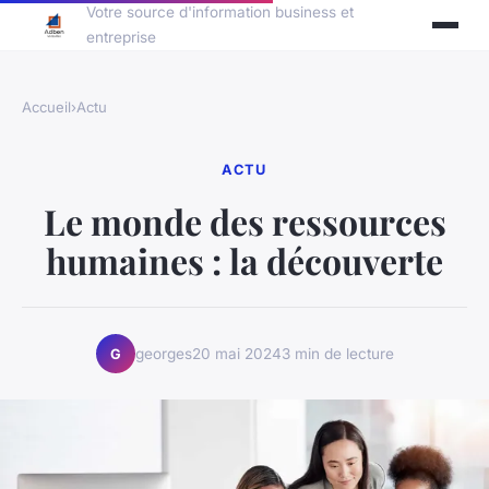
Votre source d'information business et
entreprise
Accueil
›
Actu
ACTU
Le monde des ressources
humaines : la découverte
georges
20 mai 2024
3 min de lecture
G