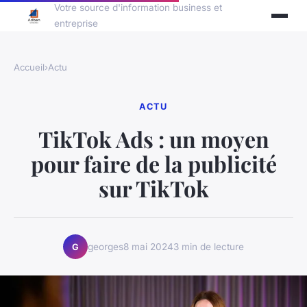
Votre source d'information business et
entreprise
Accueil
›
Actu
ACTU
TikTok Ads : un moyen
pour faire de la publicité
sur TikTok
georges
8 mai 2024
3 min de lecture
G