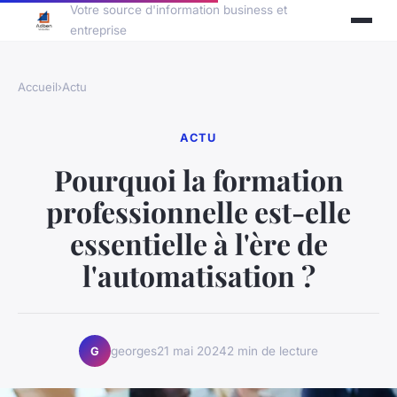
Votre source d'information business et
entreprise
Accueil
›
Actu
ACTU
Pourquoi la formation
professionnelle est-elle
essentielle à l'ère de
l'automatisation ?
georges
21 mai 2024
2 min de lecture
G