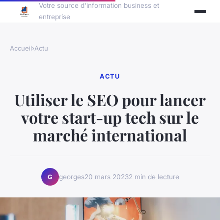
Votre source d'information business et
entreprise
Accueil
›
Actu
ACTU
Utiliser le SEO pour lancer
votre start-up tech sur le
marché international
georges
20 mars 2023
2 min de lecture
G