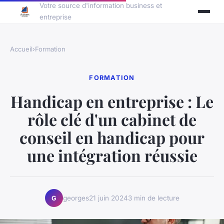
Votre source d'information business et
entreprise
Accueil
›
Formation
FORMATION
Handicap en entreprise : Le
rôle clé d'un cabinet de
conseil en handicap pour
une intégration réussie
georges
21 juin 2024
3 min de lecture
G