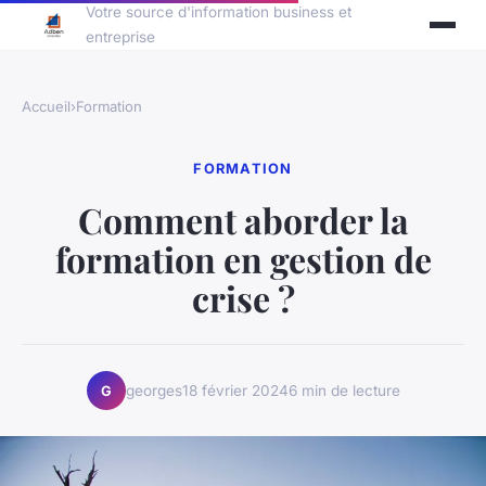
Votre source d'information business et
entreprise
Accueil
›
Formation
FORMATION
Comment aborder la
formation en gestion de
crise ?
georges
18 février 2024
6 min de lecture
G