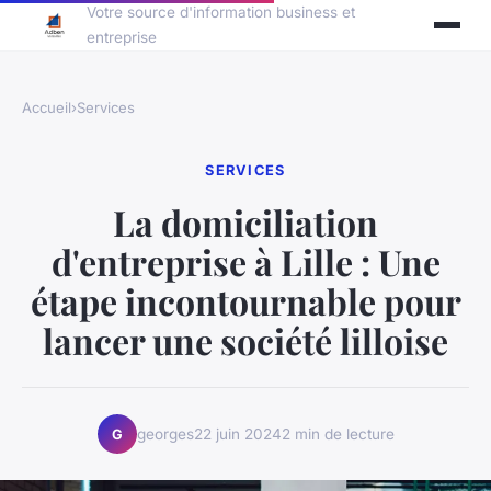
Votre source d'information business et
entreprise
Accueil
›
Services
SERVICES
La domiciliation
d'entreprise à Lille : Une
étape incontournable pour
lancer une société lilloise
georges
22 juin 2024
2 min de lecture
G