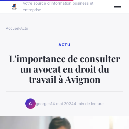
Votre source d'information business et
entreprise
Accueil
›
Actu
ACTU
L'importance de consulter
un avocat en droit du
travail à Avignon
georges
14 mai 2024
4 min de lecture
G