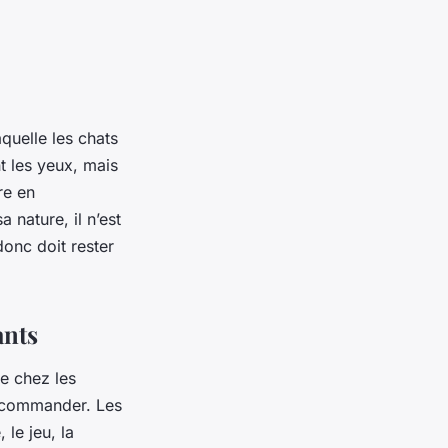
quelle les chats
 les yeux, mais
re en
nature, il n’est
donc doit rester
ants
e chez les
recommander. Les
 le jeu, la