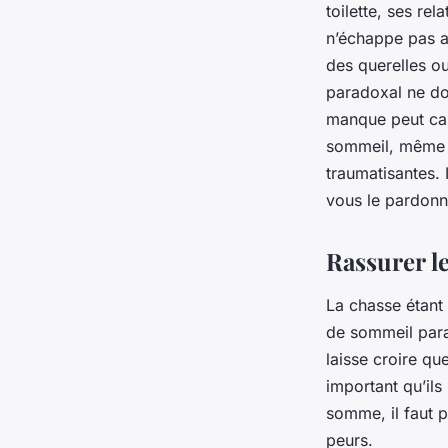
toilette, ses re
n’échappe pas 
des querelles o
paradoxal ne doi
manque peut cau
sommeil, même c
traumatisantes. 
vous le pardonn
Rassurer le
La chasse étant 
de sommeil para
laisse croire qu
important qu’ils 
somme, il faut 
peurs.