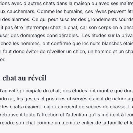
lations avec d'autres chats dans la maison ou avec ses maîtr
aux cauchemars. Comme les humains, ces rêves peuvent êtr
u des alarmes. Ce qui peut susciter des grondements sourd
t pas être interrompu chez le chat, car son corps en a bes
ser des dommages considérables. Les études sur la priva
hez les hommes, ont confirmé que les nuits blanches étai
Il faut donc éviter de réveiller un chien, un homme et un cha
er.
 chat au réveil
l’activité principale du chat, des études ont montré que dur
doxal, les gestes et postures observés étaient de nature ag
e les chats rêvaient majoritairement de scènes de chasse. Il
retrouvent toute l’affection et l’attention qu’ils méritent à leu
prendre son chat comme un membre entier de la famille et le