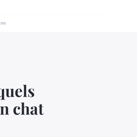
ces
quels
un chat