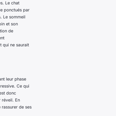
es. Le chat
e ponctués par
s. Le sommeil
oin et son
tion de
ent
t qui ne saurait
ant leur phase
ressive. Ce qui
 est donc
r réveil. En
 rassurer de ses