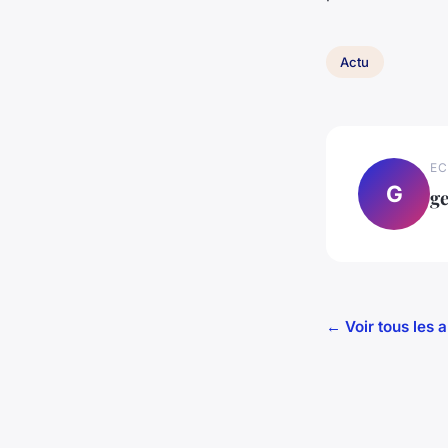
Actu
EC
G
g
← Voir tous les a