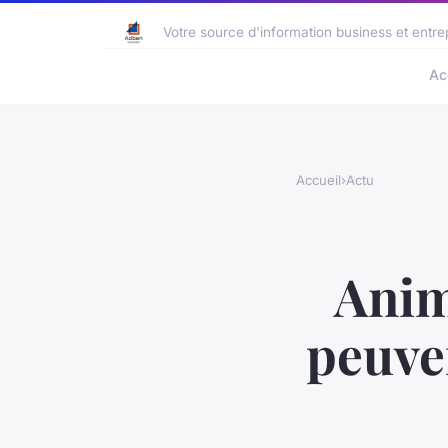
Votre source d'information business et entre
Ac
Accueil
›
Actu
Anim
peuven