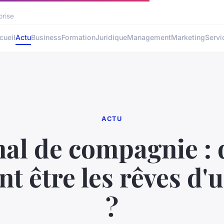
prise
cueil
Actu
Business
Formation
Juridique
Management
Marketing
Servi
ACTU
al de compagnie : 
t être les rêves d'
?