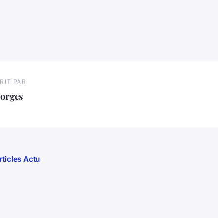
RIT PAR
eorges
rticles Actu