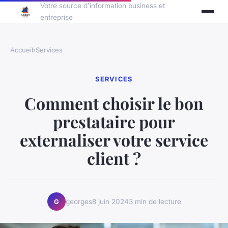
Votre source d'information business et
entreprise
Accueil
›
Services
SERVICES
Comment choisir le bon
prestataire pour
externaliser votre service
client ?
georges
8 juin 2024
3 min de lecture
G