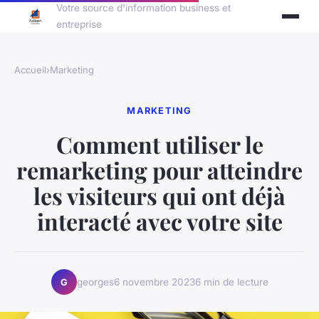
Votre source d'information business et
entreprise
Accueil
›
Marketing
MARKETING
Comment utiliser le
remarketing pour atteindre
les visiteurs qui ont déjà
interacté avec votre site
georges
6 novembre 2023
6 min de lecture
G